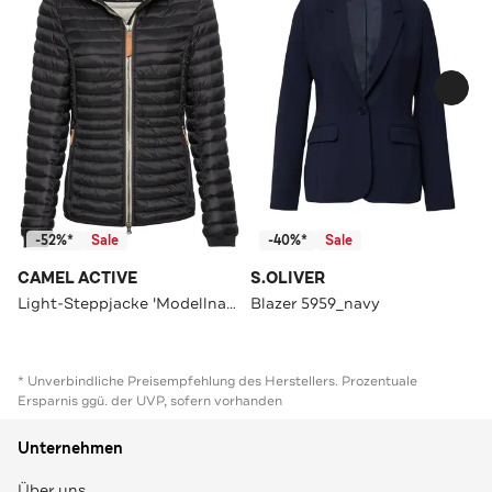
-52%*
Sale
-40%*
Sale
CAMEL ACTIVE
S.OLIVER
Light-Steppjacke 'Modellname' farbe/gemustert
Blazer 5959_navy
* Unverbindliche Preisempfehlung des Herstellers. Prozentuale
Ersparnis ggü. der UVP, sofern vorhanden
Unternehmen
Über uns