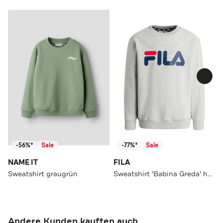
-56%*
Sale
-77%*
Sale
NAME IT
FILA
Sweatshirt graugrün
Sweatshirt 'Babina Greda' hellgrau
Andere Kunden kauften auch