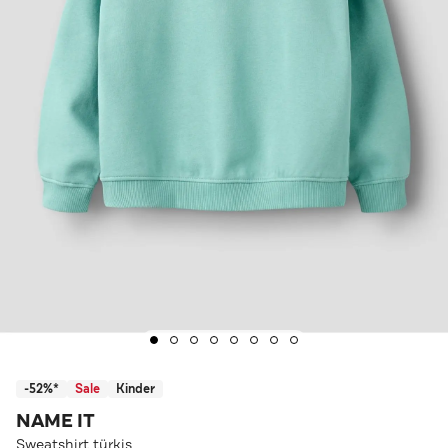
-52%*
Sale
Kinder
NAME IT
Sweatshirt türkis