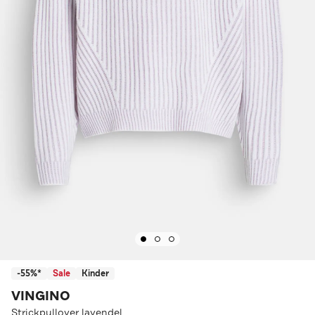
-55%*
Sale
Kinder
VINGINO
Strickpullover lavendel