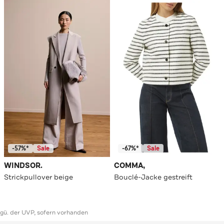
-57%*
Sale
-67%*
Sale
WINDSOR.
COMMA,
Strickpullover beige
Bouclé-Jacke gestreift
ggü. der UVP, sofern vorhanden