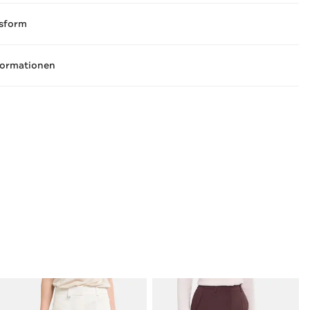
sform
formationen