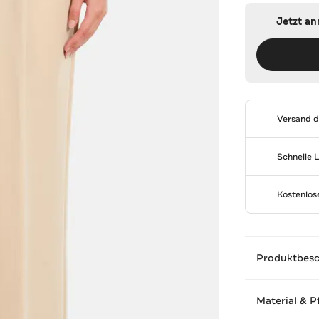
Jetzt a
Versand 
Schnelle 
Kostenlo
Produktbes
Material & P