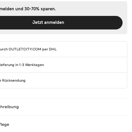
nmelden und 30-70% sparen.
Jetzt anmelden
durch
OUTLETCITY.COM
per DHL
Lieferung in 1-3 Werktagen
se Rücksendung
chreibung
flege