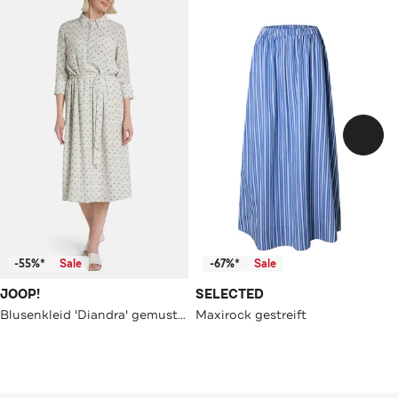
-55%*
Sale
-67%*
Sale
JOOP!
SELECTED
Blusenkleid 'Diandra' gemustert
Maxirock gestreift