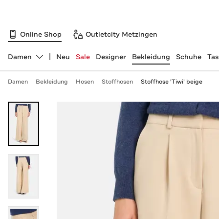
Online Shop
Outletcity Metzingen
Damen
Neu
Sale
Designer
Bekleidung
Schuhe
Ta
Abteilung ändern, ausgewählt:
Damen
Bekleidung
Hosen
Stoffhosen
Stoffhose 'Tiwi' beige