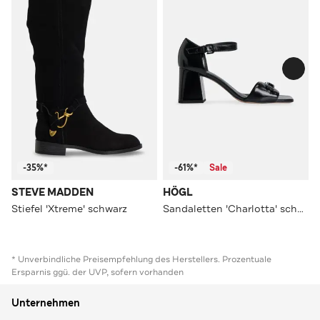
-35%*
-61%*
Sale
STEVE MADDEN
HÖGL
Stiefel 'Xtreme' schwarz
Sandaletten 'Charlotta' schwarz
* Unverbindliche Preisempfehlung des Herstellers. Prozentuale
Ersparnis ggü. der UVP, sofern vorhanden
Unternehmen