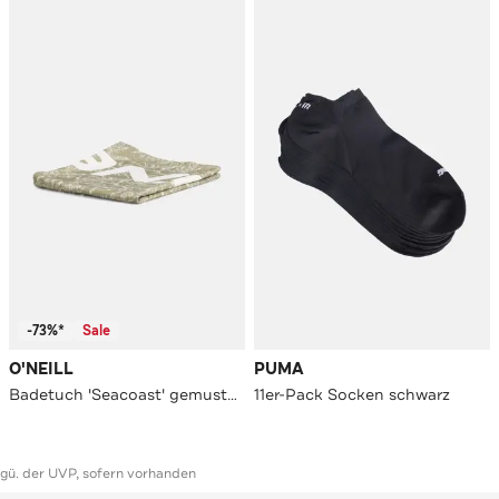
-73%*
Sale
O'NEILL
PUMA
Badetuch 'Seacoast' gemustert
11er-Pack Socken schwarz
ggü. der UVP, sofern vorhanden