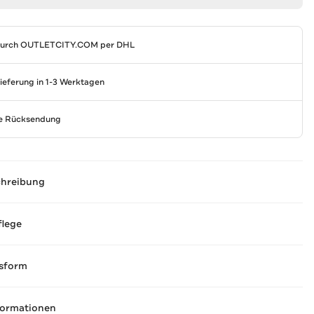
durch
OUTLETCITY.COM
per DHL
Lieferung in 1-3 Werktagen
se Rücksendung
chreibung
flege
sform
formationen