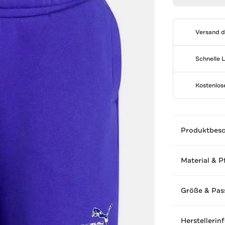
Versand 
Schnelle 
Kostenlo
Produktbes
Material & P
Größe & Pas
Herstellerin