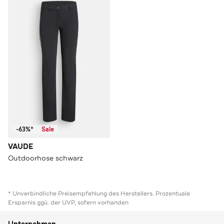
-63%*
Sale
VAUDE
Outdoorhose schwarz
* Unverbindliche Preisempfehlung des Herstellers. Prozentuale
Ersparnis ggü. der UVP, sofern vorhanden