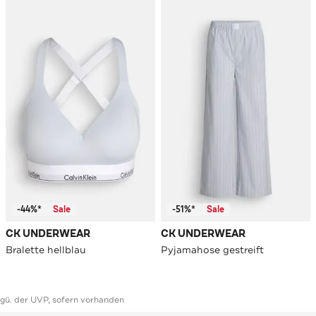
-44%*
Sale
-51%*
Sale
CK UNDERWEAR
CK UNDERWEAR
Bralette hellblau
Pyjamahose gestreift
ggü. der UVP, sofern vorhanden