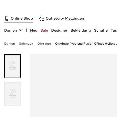
Online Shop
Outletcity Metzingen
Damen
Neu
Sale
Designer
Bekleidung
Schuhe
Ta
Abteilung ändern, ausgewählt:
Damen
Schmuck
Ohrringe
Ohrringe Precious Fusion Offset Hellbla