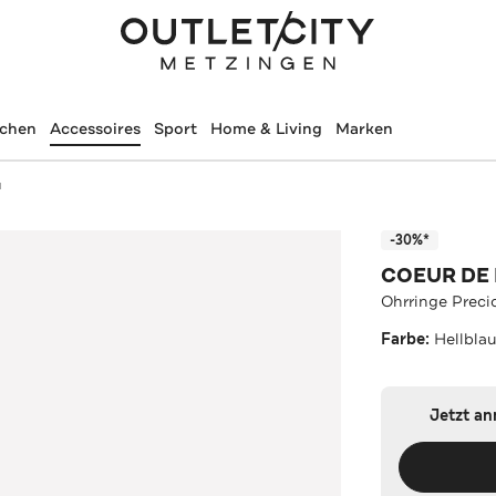
schen
Accessoires
Sport
Home & Living
Marken
u
-30%*
COEUR DE 
Ohrringe Preci
Farbe:
Hellbla
Jetzt a