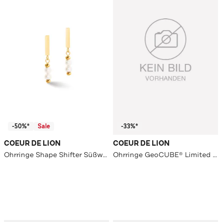
-50%*
Sale
-33%*
COEUR DE LION
COEUR DE LION
Ohrringe Shape Shifter Süßwasserperlen weiß-gold
Ohrringe GeoCUBE® Limited Edition Multicolor Pastell 1