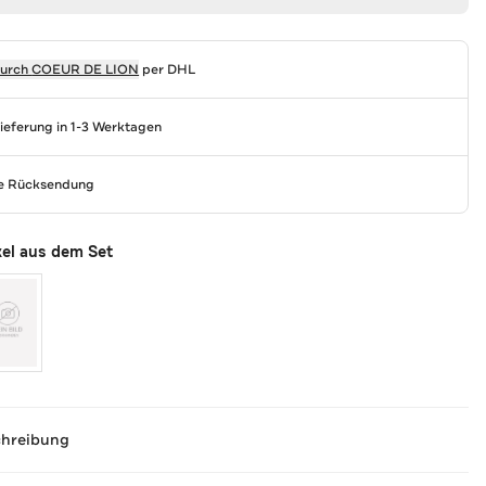
durch
COEUR DE LION
per DHL
Lieferung in 1-3 Werktagen
se Rücksendung
kel aus dem Set
chreibung