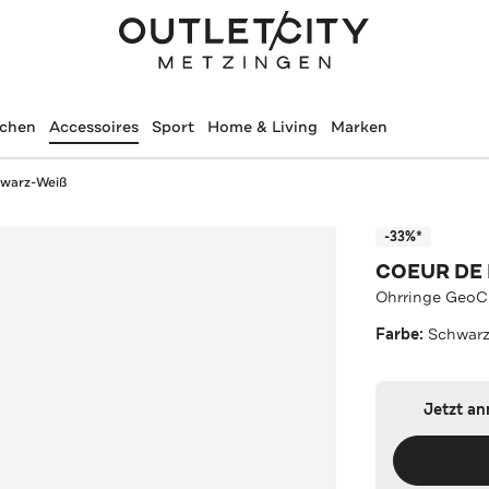
schen
Accessoires
Sport
Home & Living
Marken
hwarz-Weiß
-33%*
COEUR DE 
Ohrringe GeoC
Farbe:
Schwar
Jetzt a