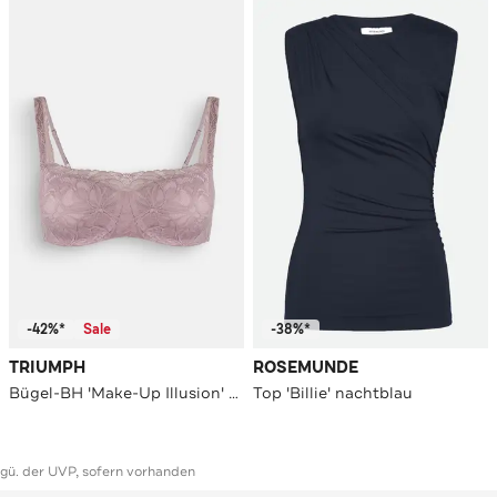
-42%*
Sale
-38%*
TRIUMPH
ROSEMUNDE
Bügel-BH 'Make-Up Illusion' mauve
Top 'Billie' nachtblau
ggü. der UVP, sofern vorhanden