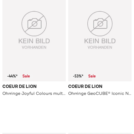
-44%*
Sale
-53%*
Sale
COEUR DE LION
COEUR DE LION
Ohrringe Joyful Colours multicolorgrün
Ohrringe GeoCUBE® Iconic Nature pink