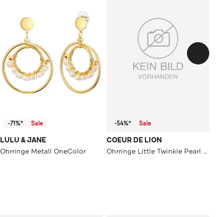
-71%*
Sale
-54%*
Sale
LULU & JANE
COEUR DE LION
Ohrringe Metall OneColor
Ohrringe Little Twinkle Pearl Mix weiß