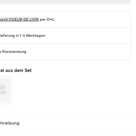
durch
COEUR DE LION
per DHL
Lieferung in 1-3 Werktagen
se Rücksendung
kel aus dem Set
chreibung