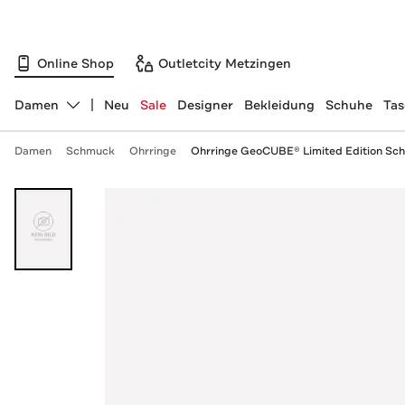
Online Shop
Outletcity Metzingen
Damen
Neu
Sale
Designer
Bekleidung
Schuhe
Ta
Abteilung ändern, ausgewählt:
Damen
Schmuck
Ohrringe
Ohrringe GeoCUBE® Limited Edition Sc