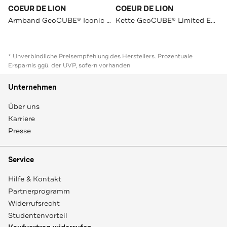
COEUR DE LION
COEUR DE LION
Armband GeoCUBE® Iconic Pure Multicolor
Kette GeoCUBE® Limited Edition Grün
* Unverbindliche Preisempfehlung des Herstellers. Prozentuale
Ersparnis ggü. der UVP, sofern vorhanden
Unternehmen
Über uns
Karriere
Presse
Service
Hilfe & Kontakt
Partnerprogramm
Widerrufsrecht
Studentenvorteil