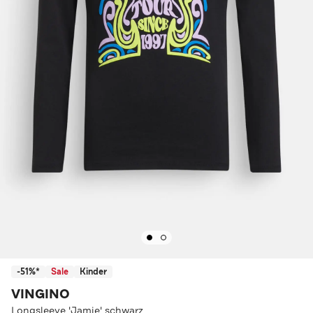
-51%*
Sale
Kinder
VINGINO
Longsleeve 'Jamie' schwarz