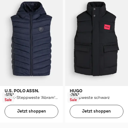
U.S. POLO ASSN.
HUGO
-51%*
-76%*
Light-Steppweste 'Abram' navy
Steppweste schwarz
Sale
Sale
Jetzt shoppen
Jetzt shoppen