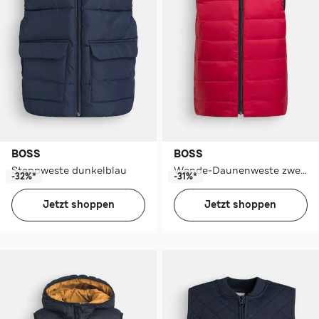
BOSS
BOSS
Steppweste dunkelblau
Wende-Daunenweste zweifarbig
-32%*
-31%*
Jetzt shoppen
Jetzt shoppen