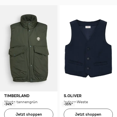
TIMBERLAND
S.OLIVER
Weste tannengrün
Indoor-Weste
-34%*
-35%*
Jetzt shoppen
Jetzt shoppen