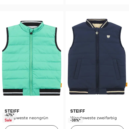
STEIFF
STEIFF
-47%*
Steppweste neongrün
Wendeweste zweifarbig
Sale
-38%*