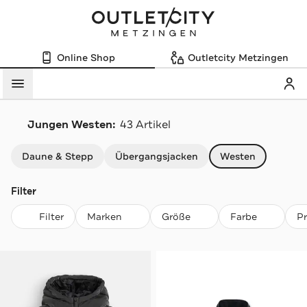
Online Shop
Outletcity Metzingen
Mein
Menü
Jungen Westen:
43 Artikel
Navigation überspringen
Daune & Stepp
Übergangsjacken
Westen
Filter
Filter
Marken
Größe
Farbe
P