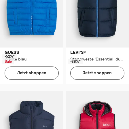
GUESS
LEVI'S®
-52%*
Weste blau
Steppweste 'Essential' dunkelblau
Sale
-38%*
Jetzt shoppen
Jetzt shoppen