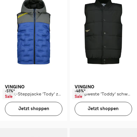
VINGINO
VINGINO
-51%*
-48%*
Light-Steppjacke 'Tody' zweifarbig
Steppweste 'Toddy' schwarz
Sale
Sale
Jetzt shoppen
Jetzt shoppen