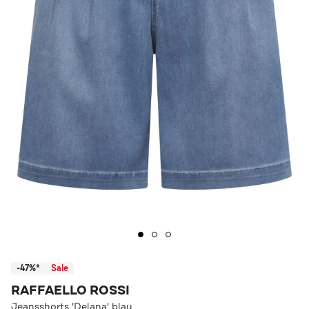
-47%*
Sale
RAFFAELLO ROSSI
Jeansshorts 'Delana' blau