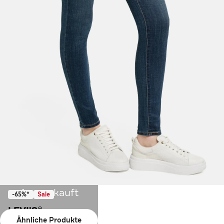
Ausverkauft
-65%*
Sale
LEVI'S®
Ähnliche Produkte
Jeans '721' skinny