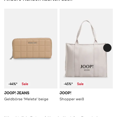
-44%*
Sale
-45%*
Sale
JOOP! JEANS
JOOP!
Geldbörse 'Melete' beige
Shopper weiß