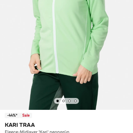
-44%*
Sale
KARI TRAA
Fleece-Midlayer 'Kari' neongrün