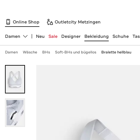
Online Shop
Outletcity Metzingen
Damen
Neu
Sale
Designer
Bekleidung
Schuhe
Ta
Abteilung ändern, ausgewählt:
Damen
Wäsche
BHs
Soft-BHs und bügellos
Bralette hellblau