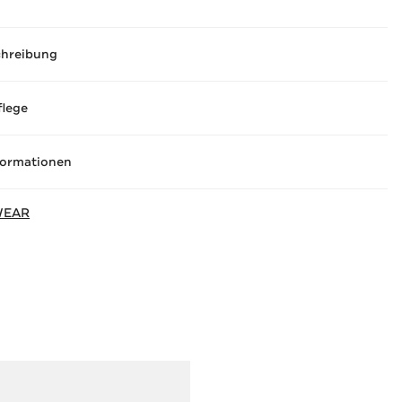
chreibung
flege
formationen
WEAR