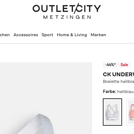
schen
Accessoires
Sport
Home & Living
Marken
-44%*
Sale
CK UNDE
Bralette hellbl
Farbe:
hellblau