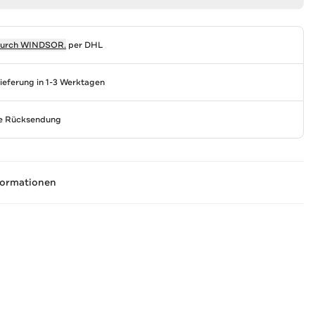
durch
WINDSOR.
per DHL
Lieferung in 1-3 Werktagen
se Rücksendung
formationen