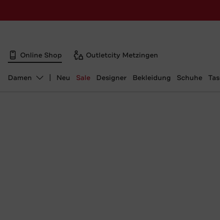
Online Shop
Outletcity Metzingen
Damen
Neu
Sale
Designer
Bekleidung
Schuhe
Ta
Abteilung ändern, ausgewählt: