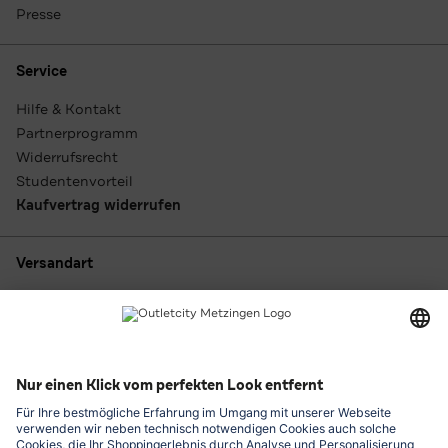
Presse
Service
Hilfe & Kontakt
Partnerprogramm
Widerrufsrecht
Studentenvorteil
Kaufvertrag widerrufen
Versandart
Zahlungsarten