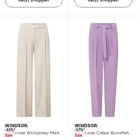
Jetzt shoppen
Jetzt shoppen
WINDSOR.
WINDSOR.
-63%*
-57%*
Stoffhose Wolljersey-Marlene-Hose in Hellbeige hellbeige Karotte
Stoffhose Crêpe-Bundfalten-Hose in Schwarz flieder Slim
Sale
Sale