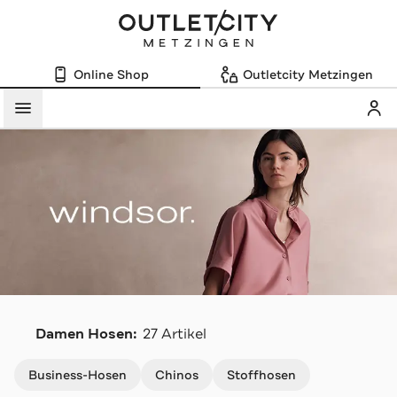
Online Shop
Outletcity Metzingen
Mein
Menü
W
Damen Hosen:
27 Artikel
Navigation überspringen
Business-Hosen
Chinos
Stoffhosen