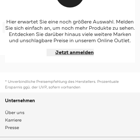
WINDSOR.
Hier erwartet Sie eine noch größere Auswahl. Melden
-66%*
Gabardine-Stretch Bundfaltenhose in Braun
Sie sich einfach an, um noch mehr Produkte zu sehen.
Sale
Entdecken Sie darüber hinaus viele weitere Marken
und unschlagbare Preise in unserem Online Outlet.
Jetzt shoppen
Jetzt anmelden
* Unverbindliche Preisempfehlung des Herstellers. Prozentuale
Ersparnis ggü. der UVP, sofern vorhanden
Unternehmen
Über uns
Karriere
Presse