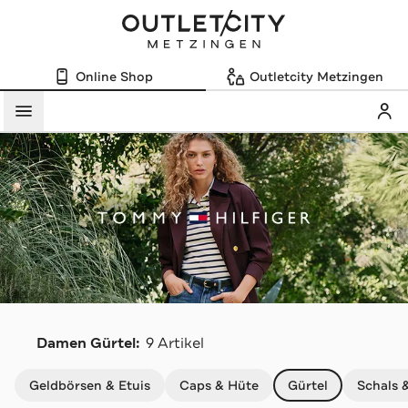
Online Shop
Outletcity Metzingen
Mein
Menü
T
Damen Gürtel:
9 Artikel
Navigation überspringen
Geldbörsen & Etuis
Caps & Hüte
Gürtel
Schals 