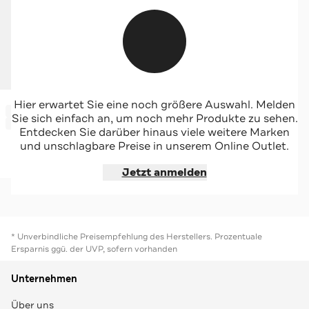
TOMMY HILFIGER
Hier erwartet Sie eine noch größere Auswahl. Melden
-51%*
Ledergürtel 'Essential Effortless' schwarz
Sie sich einfach an, um noch mehr Produkte zu sehen.
Sale
Entdecken Sie darüber hinaus viele weitere Marken
und unschlagbare Preise in unserem Online Outlet.
Jetzt shoppen
Jetzt anmelden
* Unverbindliche Preisempfehlung des Herstellers. Prozentuale
Ersparnis ggü. der UVP, sofern vorhanden
Unternehmen
Über uns