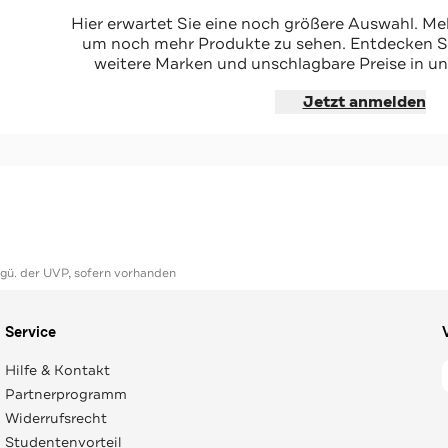
-46%*
nkelblau
Jeansrock ecru
Hier erwartet Sie eine noch größere Auswahl. Mel
Sale
um noch mehr Produkte zu sehen. Entdecken Sie
weitere Marken und unschlagbare Preise in un
hoppen
Jetzt shoppen
Jetzt anmelden
ggü. der UVP, sofern vorhanden
Service
Hilfe & Kontakt
Partnerprogramm
Widerrufsrecht
Studentenvorteil