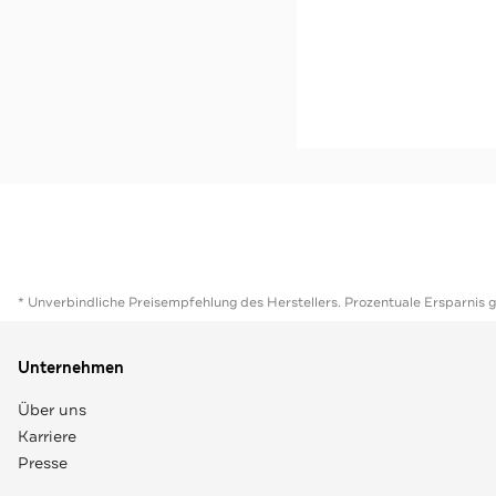
-46%*
Jeansrock 'Davinas' du
Sale
Jetzt s
* Unverbindliche Preisempfehlung des Herstellers. Prozentuale Ersparnis 
Unternehmen
Über uns
Karriere
Presse