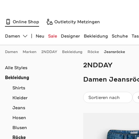
Online Shop
Outletcity Metzingen
Damen
Neu
Sale
Designer
Bekleidung
Schuhe
Ta
Abteilung ändern, ausgewählt:
Damen
Marken
2NDDAY
Bekleidung
Röcke
Jeansröcke
2NDDAY
Navigation überspringen
Alle Styles
Bekleidung
Damen Jeansröc
Shirts
Beliebteste
Sortieren nach
Kleider
Jeans
Hosen
Blusen
Röcke