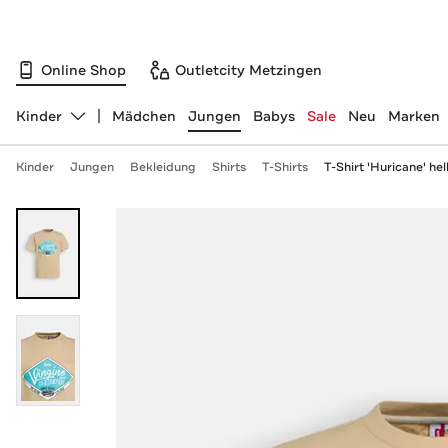
Online Shop
Outletcity Metzingen
Kinder
Mädchen
Jungen
Babys
Sale
Neu
Marken
Abteilung ändern, ausgewählt:
Kinder
Jungen
Bekleidung
Shirts
T-Shirts
T-Shirt 'Huricane' he