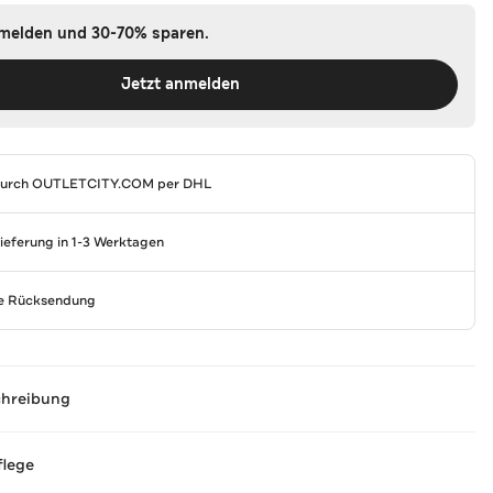
nmelden und 30-70% sparen.
Jetzt anmelden
durch
OUTLETCITY.COM
per DHL
Lieferung in 1-3 Werktagen
se Rücksendung
chreibung
flege