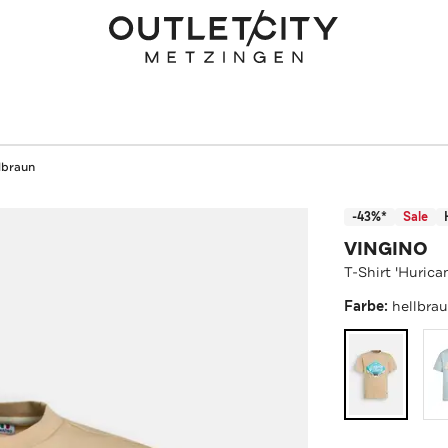
llbraun
-43%*
Sale
VINGINO
T-Shirt 'Hurica
Farbe:
hellbra