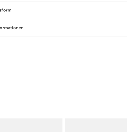
sform
formationen