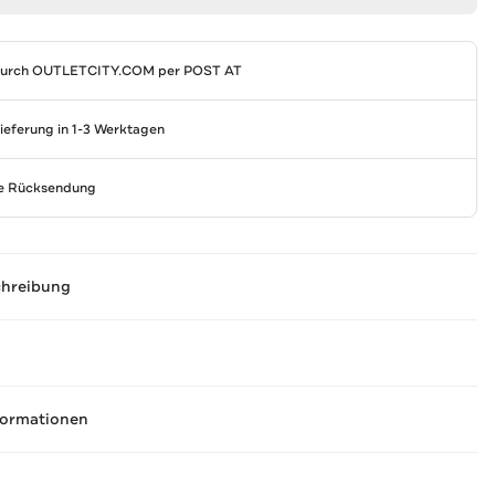
durch
OUTLETCITY.COM
per POST AT
Lieferung in 1-3 Werktagen
se Rücksendung
chreibung
formationen