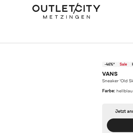
-46%*
Sale
VANS
Sneaker 'Old Sk
Farbe:
hellblau
Jetzt a