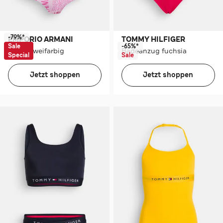
-79%*
EMPORIO ARMANI
TOMMY HILFIGER
Sale
-65%*
Bikini zweifarbig
Badeanzug fuchsia
Special
Sale
Jetzt shoppen
Jetzt shoppen