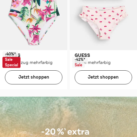
-40%*
GUESS
GUESS
Sale
-42%*
Badeanzug mehrfarbig
Bikini mehrfarbig
Special
Sale
Jetzt shoppen
Jetzt shoppen