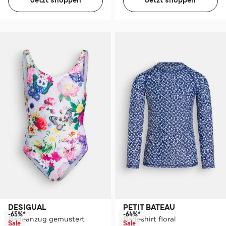
Jetzt shoppen
Jetzt shoppen
DESIGUAL
PETIT BATEAU
-65%*
-64%*
Badeanzug gemustert
Badeshirt floral
Sale
Sale