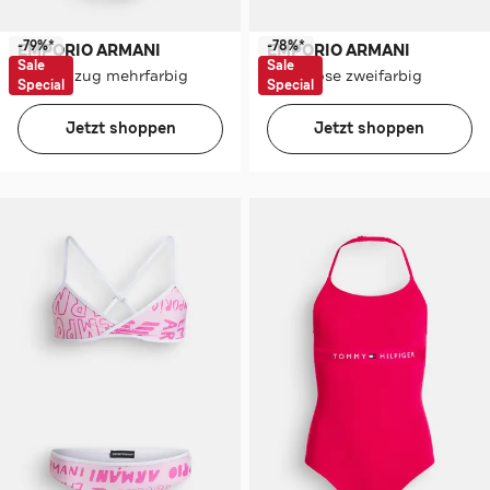
-79%*
-78%*
EMPORIO ARMANI
EMPORIO ARMANI
Sale
Sale
Badeanzug mehrfarbig
Badehose zweifarbig
Special
Special
Jetzt shoppen
Jetzt shoppen