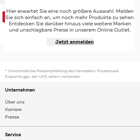
-46%*
SANETTA
Hier erwartet Sie eine noch größere Auswahl. Melden
Sale
Bademantel gemustert
Sie sich einfach an, um noch mehr Produkte zu sehen.
Special
Entdecken Sie darüber hinaus viele weitere Marken
und unschlagbare Preise in unserem Online Outlet.
Jetzt shoppen
Jetzt anmelden
* Unverbindliche Preisempfehlung des Herstellers. Prozentuale
Ersparnis ggü. der UVP, sofern vorhanden
Unternehmen
Über uns
Karriere
Presse
Service