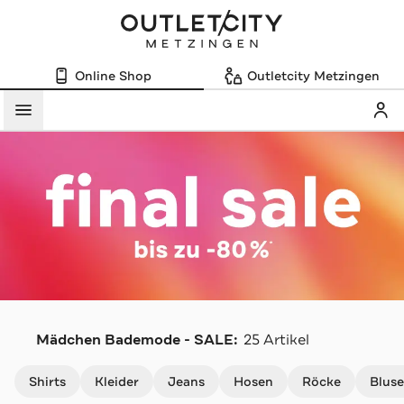
Online Shop
Outletcity Metzingen
Mein
Menü
Mädchen Bademode - SALE:
25 Artikel
Navigation überspringen
Shirts
Kleider
Jeans
Hosen
Röcke
Blus