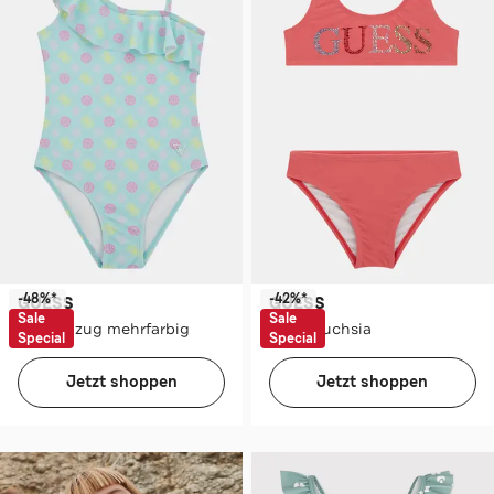
-48%*
-42%*
GUESS
GUESS
Sale
Sale
Badeanzug mehrfarbig
Bikini fuchsia
Special
Special
Jetzt shoppen
Jetzt shoppen