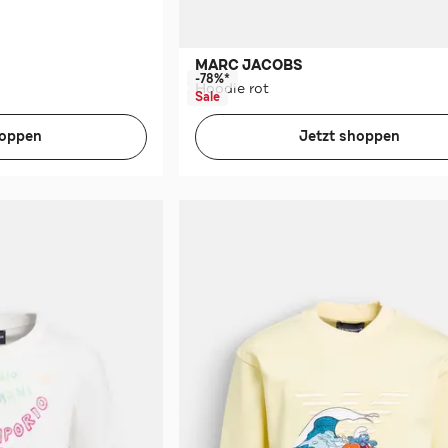
MARC JACOBS
-78%*
Hoodie rot
Sale
hoppen
Jetzt shoppen