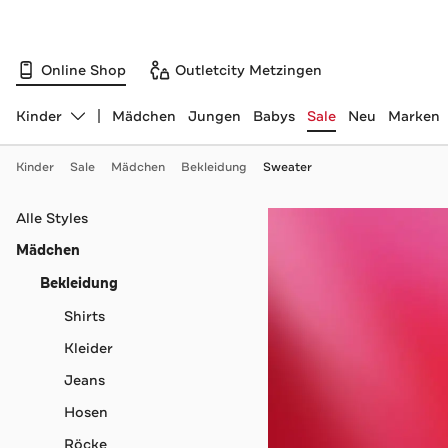
Online Shop
Outletcity Metzingen
Kinder
Mädchen
Jungen
Babys
Sale
Neu
Marken
Abteilung ändern, ausgewählt:
Kinder
Sale
Mädchen
Bekleidung
Sweater
Navigation überspringen
Alle Styles
Mädchen
Bekleidung
Shirts
Kleider
Jeans
Hosen
Röcke