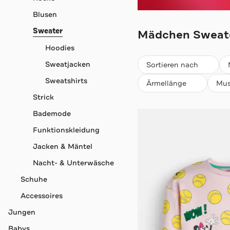
Blusen
Sweater
Mädchen Sweate
Hoodies
Beliebteste
Sweatjacken
Sortieren nach
Sweatshirts
Ärmellänge
Mus
Strick
Bademode
Funktionskleidung
Jacken & Mäntel
Nacht- & Unterwäsche
Schuhe
Accessoires
Jungen
Babys