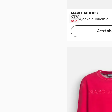
MARC JACOBS
-79%*
Sweatjacke dunkelblau
Sale
Jetzt s