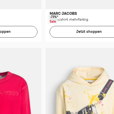
MARC JACOBS
-73%*
Sweatshirt mehrfarbig
Sale
hoppen
Jetzt shoppen