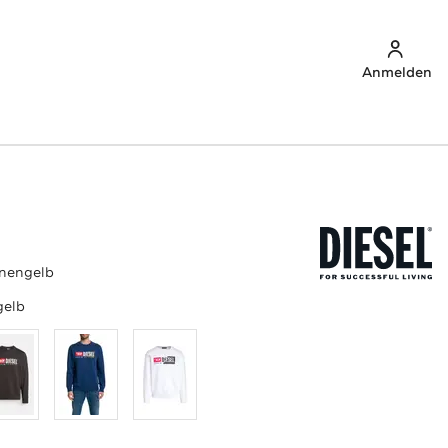
Anmelden
nnengelb
gelb