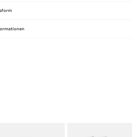
sform
formationen