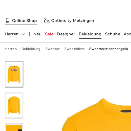
Online Shop
Outletcity Metzingen
Herren
Neu
Sale
Designer
Bekleidung
Schuhe
Acc
Abteilung ändern, ausgewählt:
Herren
Bekleidung
Sweater
Sweatshirts
Sweatshirt sonnengelb