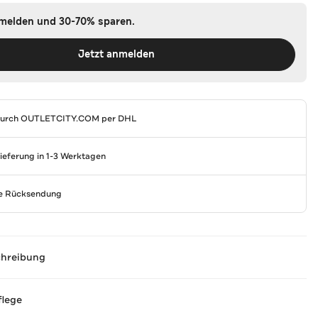
nmelden und 30-70% sparen.
Jetzt anmelden
durch
OUTLETCITY.COM
per DHL
Lieferung in 1-3 Werktagen
se Rücksendung
chreibung
flege