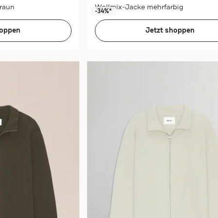
raun
Wollmix-Jacke mehrfarbig
-34%*
hoppen
Jetzt shoppen