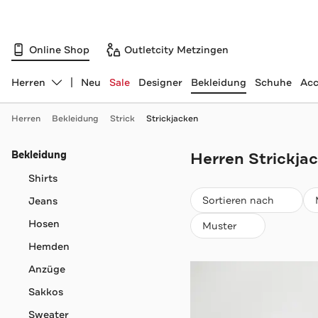
Online Shop
Outletcity Metzingen
Herren
Neu
Sale
Designer
Bekleidung
Schuhe
Acc
Abteilung ändern, ausgewählt:
Herren
Bekleidung
Strick
Strickjacken
Navigation überspringen
Bekleidung
Herren Strickjac
Shirts
Beliebteste
Sortieren nach
Jeans
Hosen
Muster
Hemden
Anzüge
Sakkos
Sweater