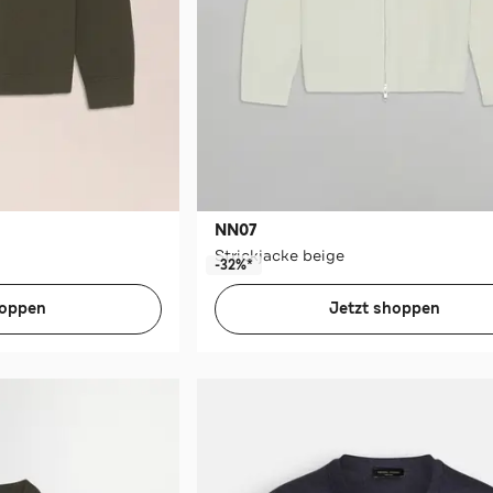
NN07
Strickjacke beige
-32%*
hoppen
Jetzt shoppen