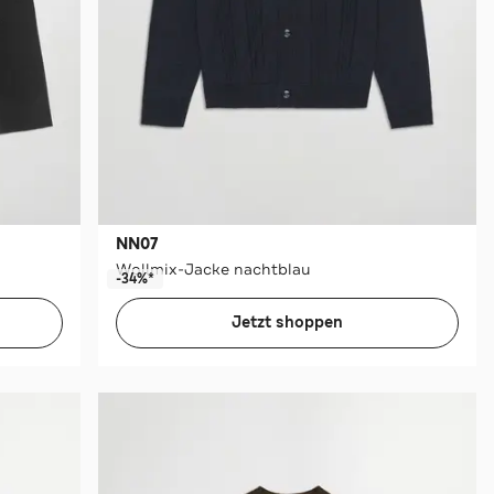
NN07
Wollmix-Jacke nachtblau
-34%*
Jetzt shoppen