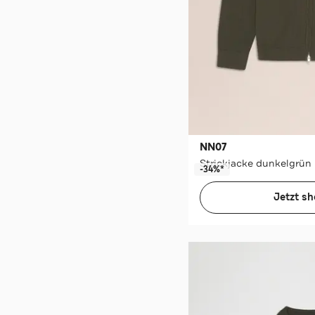
NN07
Strickjacke dunkelgrün
-34%*
Jetzt s