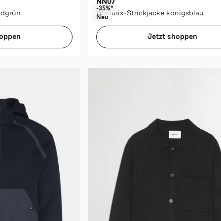
NN07
-35%*
ldgrün
Wollmix-Strickjacke königsblau
Neu
hoppen
Jetzt shoppen