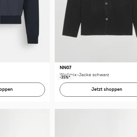
NN07
Wollmix-Jacke schwarz
-35%*
hoppen
Jetzt shoppen