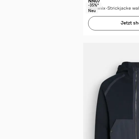
NN07
-35%*
Wollmix-Strickjacke wa
Neu
Jetzt s