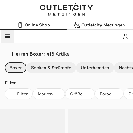
Online Shop
Outletcity Metzingen
Mein
Menü
Herren Boxer:
418 Artikel
Navigation überspringen
Boxer
Socken & Strümpfe
Unterhemden
Nacht
Filter
Filter
Marken
Größe
Farbe
P