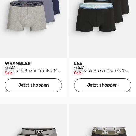
WRANGLER
LEE
-52%*
-55%*
3er-Pack Boxer Trunks 'Montel' mehrfarbig
3er-Pack Boxer Trunks 'Porter'
Sale
Sale
Jetzt shoppen
Jetzt shoppen