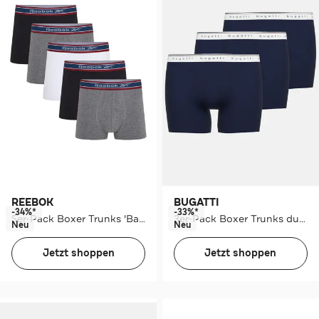
REEBOK
BUGATTI
-34%*
-33%*
5er-Pack Boxer Trunks 'Baird' mehrfarbig
3er-Pack Boxer Trunks dunkelblau
Neu
Neu
Jetzt shoppen
Jetzt shoppen