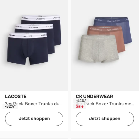
LACOSTE
CK UNDERWEAR
-44%*
3er-Pack Boxer Trunks dunkelblau
3er-Pack Boxer Trunks mehrfarbig
-32%*
Sale
Jetzt shoppen
Jetzt shoppen