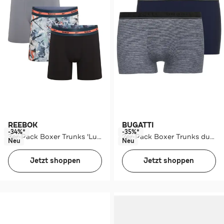
REEBOK
BUGATTI
-34%*
-35%*
3er-Pack Boxer Trunks 'Luther' mehrfarbig
2er-Pack Boxer Trunks dunkelblau
Neu
Neu
Jetzt shoppen
Jetzt shoppen