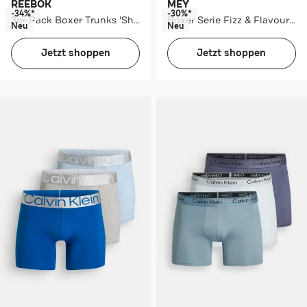
REEBOK
MEY
-34%*
-30%*
3er-Pack Boxer Trunks 'Shand' mehrfarbig
Boxer Serie Fizz & Flavours Frog Green
Neu
Neu
Jetzt shoppen
Jetzt shoppen