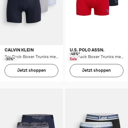
CALVIN KLEIN
U.S. POLO ASSN.
-48%*
3er-Pack Boxer Trunks mehrfarbig
2er-Pack Boxer Trunks mehrfarbig
-30%*
Sale
Jetzt shoppen
Jetzt shoppen