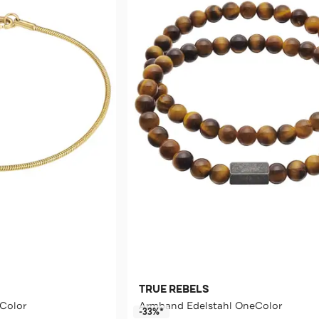
TRUE REBELS
Color
Armband Edelstahl OneColor
-33%*