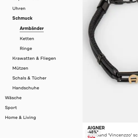
Uhren
Schmuck
Armbänder
Ketten
Ringe
Krawatten & Fliegen
Mützen
Schals & Tücher
Handschuhe
Wäsche
Sport
Home & Living
AIGNER
-48%*
Armband 'Vincenzzo' s
Sale