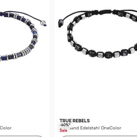
TRUE REBELS
-40%*
Color
Armband Edelstahl OneColor
Sale