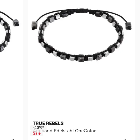
TRUE REBELS
-40%*
Armband Edelstahl OneColor
Sale