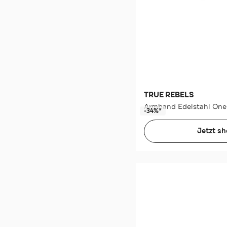
TRUE REBELS
Armband Edelstahl One
-34%*
Jetzt s