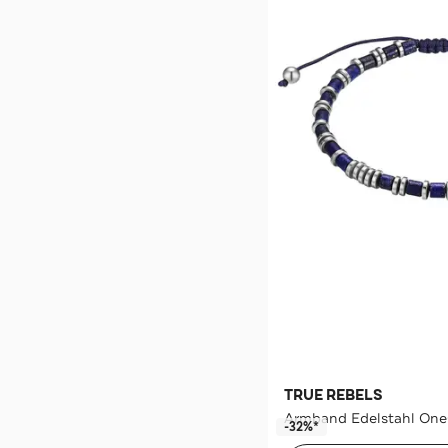
TRUE REBELS
Armband Edelstahl One
-32%*