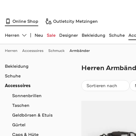
Online Shop
Outletcity Metzingen
Herren
Neu
Sale
Designer
Bekleidung
Schuhe
Acc
Abteilung ändern, ausgewählt:
Herren
Accessoires
Schmuck
Armbänder
Navigation überspringen
Bekleidung
Herren Armbänd
Schuhe
Beliebteste
Accessoires
Sortieren nach
Sonnenbrillen
Taschen
Geldbörsen & Etuis
Gürtel
Caps & Hüte