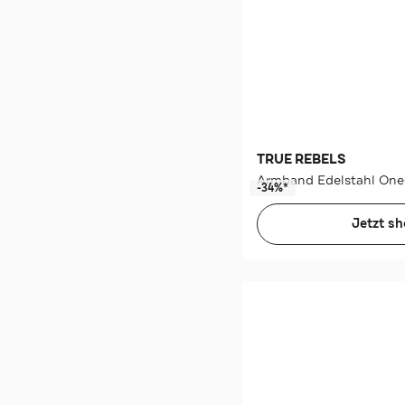
TRUE REBELS
Armband Edelstahl One
-34%*
Jetzt s