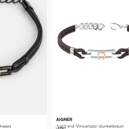
AIGNER
chwarz
Armband 'Vincenzzo' dunkelbraun
-37%*