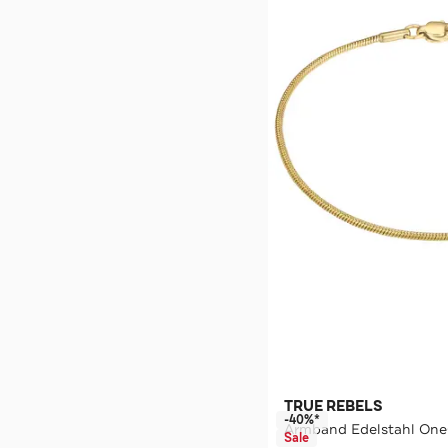
TRUE REBELS
-40%*
Armband Edelstahl One
Sale