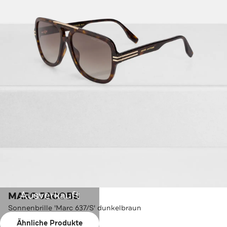
Ausverkauft
MARC JACOBS
Sonnenbrille 'Marc 637/S' dunkelbraun
Ähnliche Produkte
Farbe:
dunkelbraun