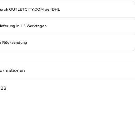
durch
OUTLETCITY.COM
per DHL
Lieferung in 1-3 Werktagen
se Rücksendung
formationen
OBS