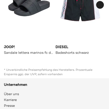
JOOP!
DIESEL
Sandale lettera marinos fc dunkelblau
Badeshorts schwarz
* Unverbindliche Preisempfehlung des Herstellers. Prozentuale
Ersparnis ggü. der UVP, sofern vorhanden
Unternehmen
Über uns
Karriere
Presse