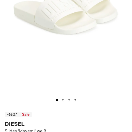
-65%*
Sale
DIESEL
Slides 'Mayemi' weiß