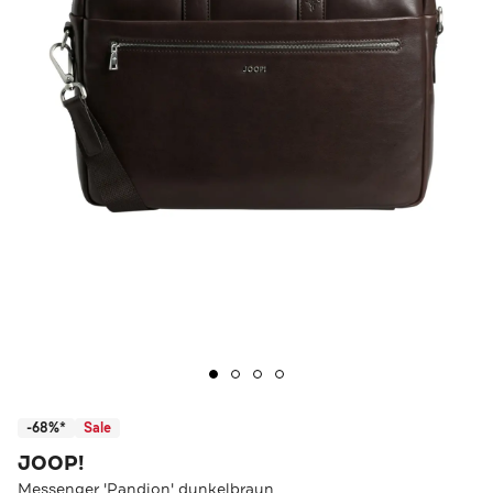
-68%*
Sale
JOOP!
Messenger 'Pandion' dunkelbraun