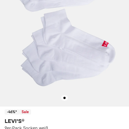
-46%*
Sale
LEVI'S®
9er-Pack Socken weiß