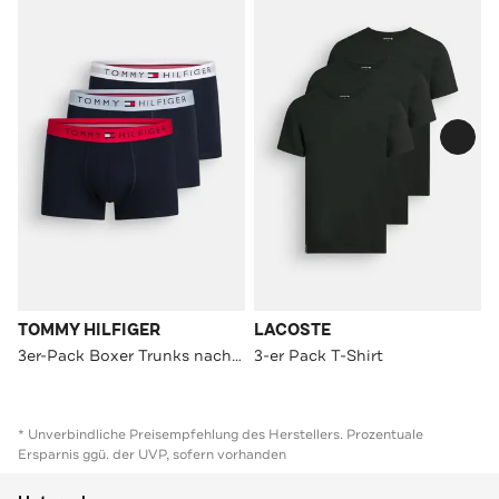
TOMMY HILFIGER
LACOSTE
3er-Pack Boxer Trunks nachtblau
3-er Pack T-Shirt
* Unverbindliche Preisempfehlung des Herstellers. Prozentuale
Ersparnis ggü. der UVP, sofern vorhanden