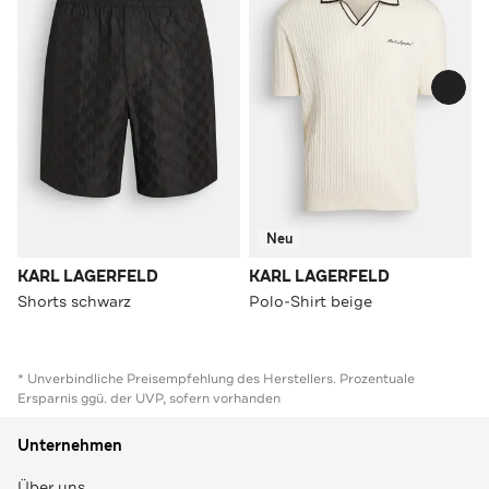
Neu
KARL LAGERFELD
KARL LAGERFELD
Shorts schwarz
Polo-Shirt beige
* Unverbindliche Preisempfehlung des Herstellers. Prozentuale
Ersparnis ggü. der UVP, sofern vorhanden
Unternehmen
Über uns