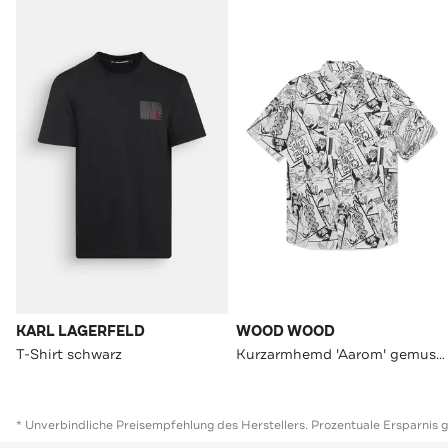
KARL LAGERFELD
WOOD WOOD
T-Shirt schwarz
Kurzarmhemd 'Aarom' gemustert
* Unverbindliche Preisempfehlung des Herstellers. Prozentuale Ersparnis 