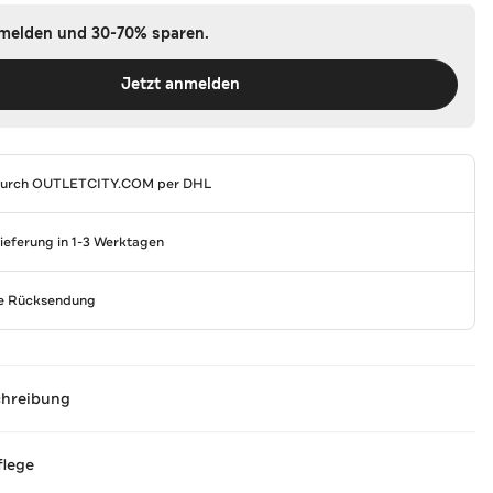
nmelden und 30-70% sparen.
Jetzt anmelden
durch
OUTLETCITY.COM
per DHL
Lieferung in 1-3 Werktagen
se Rücksendung
chreibung
flege