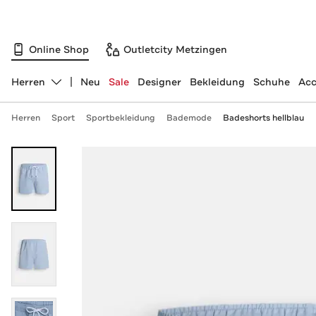
Online Shop
Outletcity Metzingen
Herren
Neu
Sale
Designer
Bekleidung
Schuhe
Acc
Abteilung ändern, ausgewählt:
Herren
Sport
Sportbekleidung
Bademode
Badeshorts hellblau