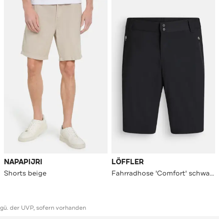
NAPAPIJRI
LÖFFLER
Shorts beige
Fahrradhose 'Comfort' schwarz
ggü. der UVP, sofern vorhanden