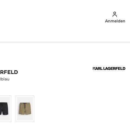
Anmelden
ERFELD
lblau