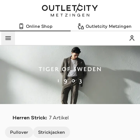
Online Shop
Outletcity Metzingen
Mein
Menü
T
Herren Strick:
7 Artikel
Navigation überspringen
Pullover
Strickjacken