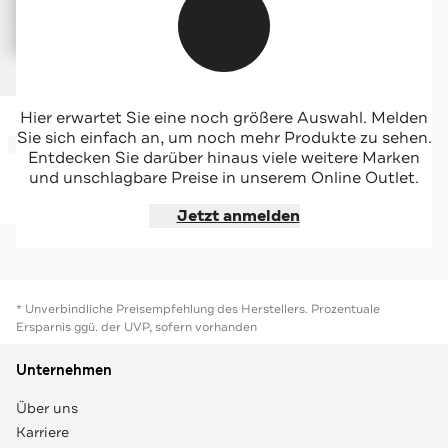
TIGER OF SWEDEN
Hier erwartet Sie eine noch größere Auswahl. Melden
Wollpullover 'Martin' anthrazit
Sie sich einfach an, um noch mehr Produkte zu sehen.
-32%*
Entdecken Sie darüber hinaus viele weitere Marken
und unschlagbare Preise in unserem Online Outlet.
Jetzt shoppen
Jetzt anmelden
* Unverbindliche Preisempfehlung des Herstellers. Prozentuale
Ersparnis ggü. der UVP, sofern vorhanden
Unternehmen
Über uns
Karriere