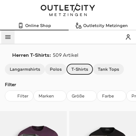
Online Shop
Outletcity Metzingen
Mein
Menü
Herren T-Shirts:
509 Artikel
Navigation überspringen
Langarmshirts
Polos
T-Shirts
Tank Tops
Filter
Filter
Marken
Größe
Farbe
P