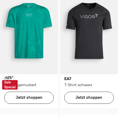
-42%*
EA7
EA7
Sale
T-Shirt gemustert
T-Shirt schwarz
Special
Jetzt shoppen
Jetzt shoppen