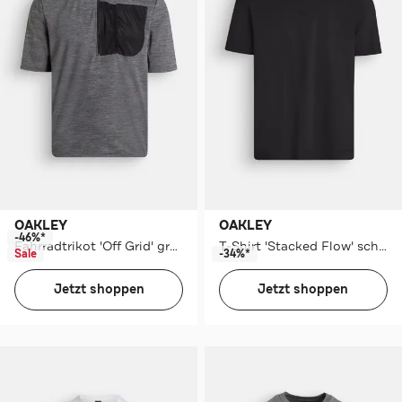
OAKLEY
OAKLEY
-46%*
Fahrradtrikot 'Off Grid' grau
T-Shirt 'Stacked Flow' schwarz
Sale
-34%*
Jetzt shoppen
Jetzt shoppen