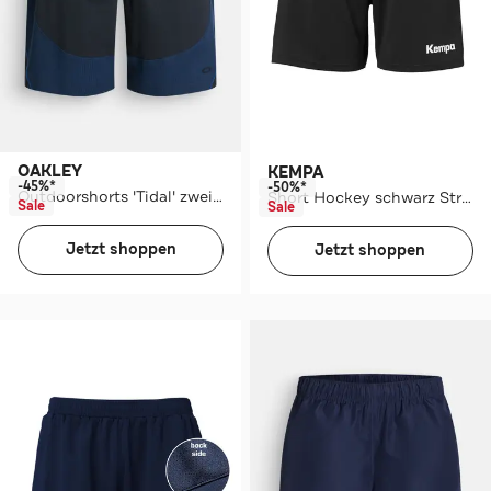
OAKLEY
KEMPA
-45%*
-50%*
Outdoorshorts 'Tidal' zweifarbig
Short Hockey schwarz Straight
Sale
Sale
Jetzt shoppen
Jetzt shoppen