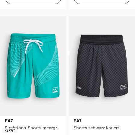
EA7
EA7
Funktions-Shorts meergrün
Shorts schwarz kariert
-37%*