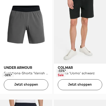
UNDER ARMOUR
COLMAR
-55%*
Funktions-Shorts 'Vanish Elite' grau
Shorts 'Uomo' schwarz
-36%*
Sale
Jetzt shoppen
Jetzt shoppen