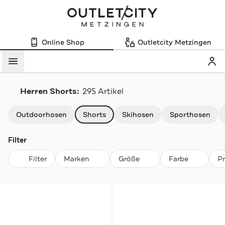
Online Shop
Outletcity Metzingen
Mein
Menü
Herren Shorts:
295 Artikel
Navigation überspringen
Outdoorhosen
Shorts
Skihosen
Sporthosen
Filter
Filter
Marken
Größe
Farbe
P