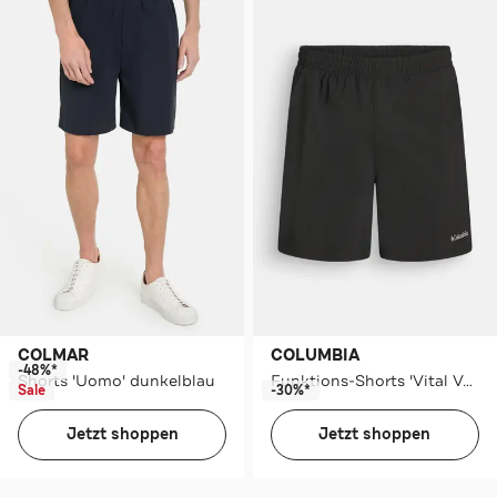
COLMAR
COLUMBIA
-48%*
Shorts 'Uomo' dunkelblau
Funktions-Shorts 'Vital Valley' schwarz
Sale
-30%*
Jetzt shoppen
Jetzt shoppen