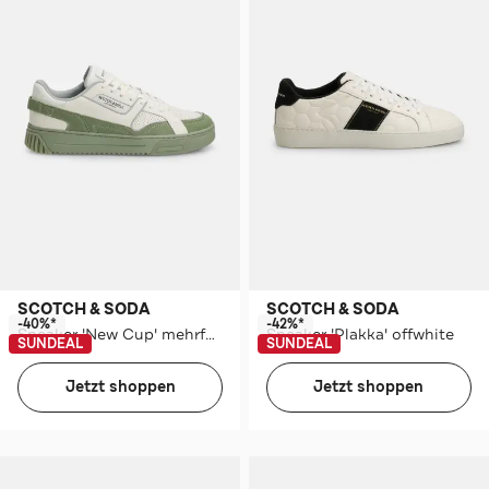
SCOTCH & SODA
SCOTCH & SODA
-40%*
-42%*
Sneaker 'New Cup' mehrfarbig
Sneaker 'Plakka' offwhite
SUNDEAL
SUNDEAL
Jetzt shoppen
Jetzt shoppen