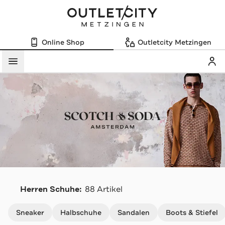
Online Shop
Outletcity Metzingen
Mein
Menü
S
Herren Schuhe:
88 Artikel
Navigation überspringen
Sneaker
Halbschuhe
Sandalen
Boots & Stiefel