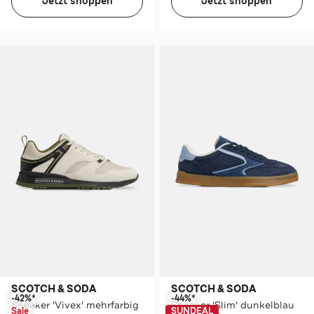
Jetzt shoppen
Jetzt shoppen
SCOTCH & SODA
SCOTCH & SODA
-42%*
-44%*
Sneaker 'Vivex' mehrfarbig
Sneaker 'Slim' dunkelblau
Sale
SUNDEAL