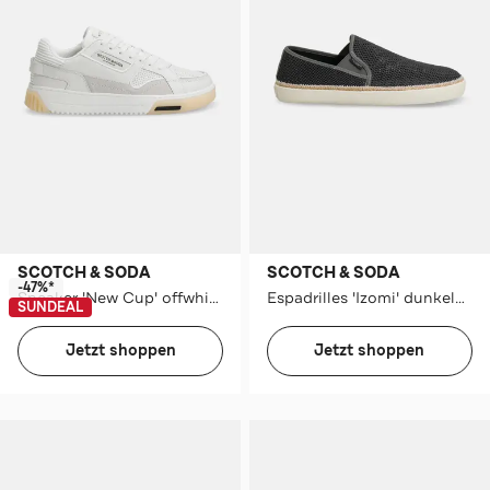
SCOTCH & SODA
SCOTCH & SODA
-47%*
Sneaker 'New Cup' offwhite
Espadrilles 'Izomi' dunkelblau
SUNDEAL
Jetzt shoppen
Jetzt shoppen