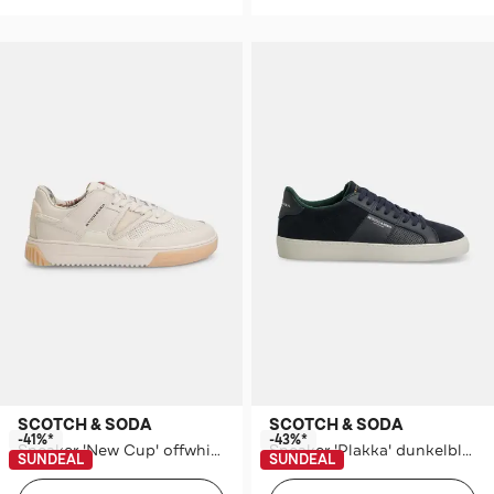
SCOTCH & SODA
SCOTCH & SODA
-41%*
-43%*
Sneaker 'New Cup' offwhite
Sneaker 'Plakka' dunkelblau
SUNDEAL
SUNDEAL