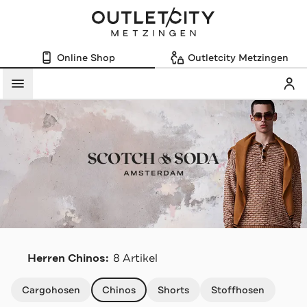
Online Shop
Outletcity Metzingen
Mein
Menü
S
Herren Chinos:
8 Artikel
Navigation überspringen
Cargohosen
Chinos
Shorts
Stoffhosen