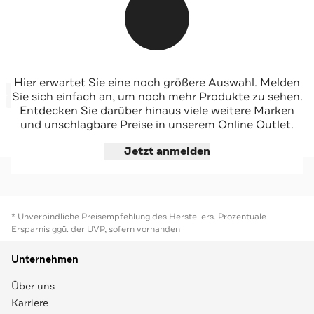
SCOTCH & SODA
SCOTCH & SODA
Hier erwartet Sie eine noch größere Auswahl. Melden
-50%*
-50%*
Chino 'Irving' hellbraun kariert
Stoffhose braun
Sie sich einfach an, um noch mehr Produkte zu sehen.
Sale
Sale
Entdecken Sie darüber hinaus viele weitere Marken
und unschlagbare Preise in unserem Online Outlet.
Jetzt shoppen
Jetzt shoppen
Jetzt anmelden
* Unverbindliche Preisempfehlung des Herstellers. Prozentuale
Ersparnis ggü. der UVP, sofern vorhanden
Unternehmen
Über uns
Karriere