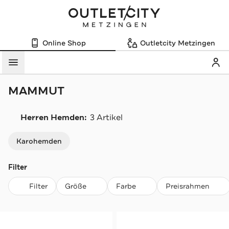
Online Shop
Outletcity Metzingen
Mein
Menü
MAMMUT
Herren Hemden:
3 Artikel
Navigation überspringen
Karohemden
Filter
Filter
Größe
Farbe
Preisrahmen