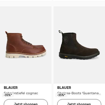
BLAUER
BLAUER
Schnürstiefel cognac
Chelsea-Boots 'Guantanamo' dunkelbraun
-35%*
-35%*
Jetzt shoppen
Jetzt shoppen