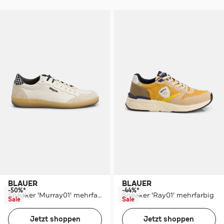
BLAUER
BLAUER
-50%*
-44%*
Sneaker 'Murray01' mehrfarbig
Sneaker 'Ray01' mehrfarbig
Sale
Sale
Jetzt shoppen
Jetzt shoppen