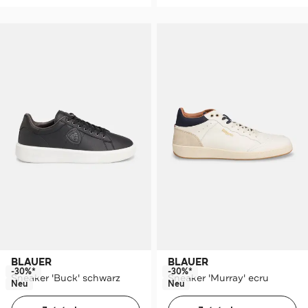
BLAUER
BLAUER
-30%*
-30%*
Sneaker 'Buck' schwarz
Sneaker 'Murray' ecru
Neu
Neu