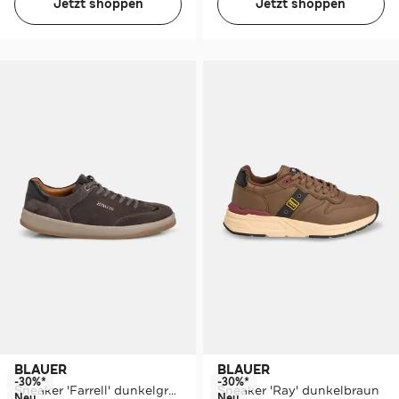
Jetzt shoppen
Jetzt shoppen
BLAUER
BLAUER
-30%*
-30%*
Sneaker 'Farrell' dunkelgrau
Sneaker 'Ray' dunkelbraun
Neu
Neu