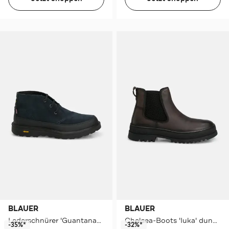
BLAUER
BLAUER
Lederschnürer 'Guantanamo' dunkelblau
Chelsea-Boots 'Iuka' dunkelbraun
-35%*
-32%*