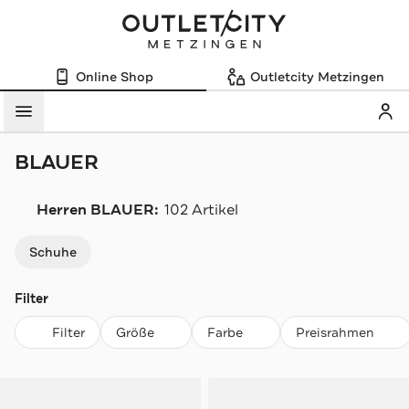
Online Shop
Outletcity Metzingen
Mein
Menü
BLAUER
Herren BLAUER:
102 Artikel
Navigation überspringen
Schuhe
Filter
Filter
Größe
Farbe
Preisrahmen