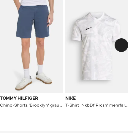
TOMMY HILFIGER
NIKE
Chino-Shorts 'Brooklyn' graublau
T-Shirt 'NkbDf Prcsn' mehrfarbig