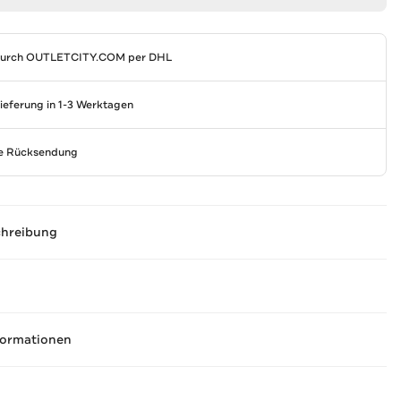
durch
OUTLETCITY.COM
per DHL
Lieferung in 1-3 Werktagen
se Rücksendung
chreibung
formationen