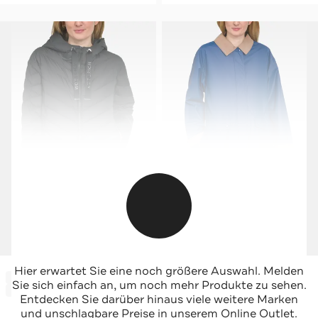
WOOLRICH
WOOLRICH
Hier erwartet Sie eine noch größere Auswahl. Melden
-65%*
-70%*
Light-Daunenjacke 'Chevron' schwarz
Regenmantel zweifarbig
Sie sich einfach an, um noch mehr Produkte zu sehen.
Sale
Sale
Entdecken Sie darüber hinaus viele weitere Marken
und unschlagbare Preise in unserem Online Outlet.