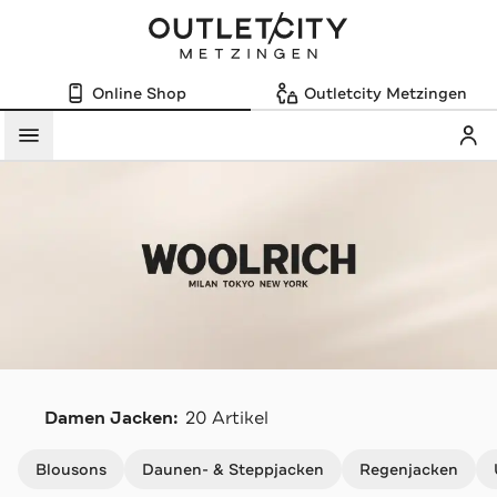
Online Shop
Outletcity Metzingen
Mein
Menü
W
Damen Jacken:
20 Artikel
Navigation überspringen
Blousons
Daunen- & Steppjacken
Regenjacken