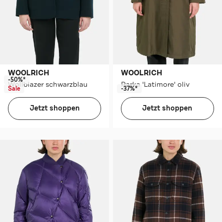
WOOLRICH
WOOLRICH
-50%*
Wollblazer schwarzblau
Parka 'Latimore' oliv
Sale
-37%*
Jetzt shoppen
Jetzt shoppen