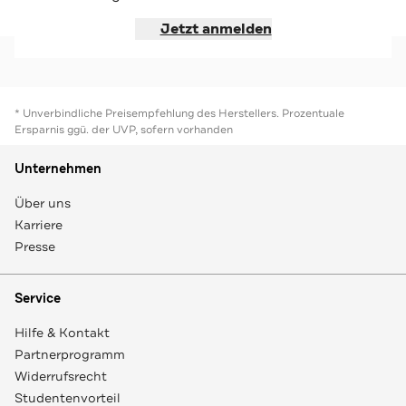
Jetzt shoppen
Jetzt shoppen
Jetzt anmelden
* Unverbindliche Preisempfehlung des Herstellers. Prozentuale
Ersparnis ggü. der UVP, sofern vorhanden
Unternehmen
Über uns
Karriere
Presse
Service
Hilfe & Kontakt
Partnerprogramm
Widerrufsrecht
Studentenvorteil