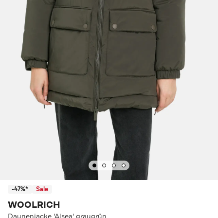
-47%*
Sale
WOOLRICH
Daunenjacke 'Alsea' graugrün