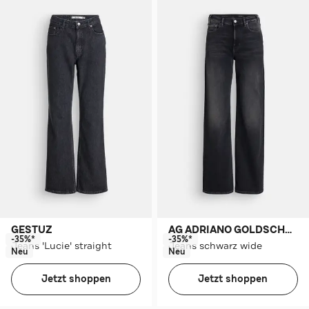
GESTUZ
AG ADRIANO GOLDSCHMIED
-35%*
-35%*
Jeans 'Lucie' straight
Jeans schwarz wide
Neu
Neu
Jetzt shoppen
Jetzt shoppen