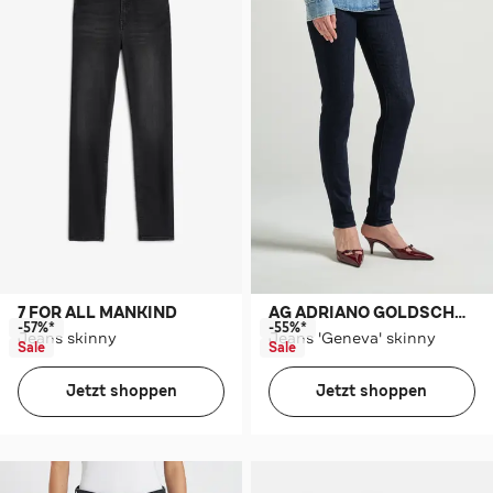
7 FOR ALL MANKIND
AG ADRIANO GOLDSCHMIED
-57%*
-55%*
Jeans skinny
Jeans 'Geneva' skinny
Sale
Sale
Jetzt shoppen
Jetzt shoppen