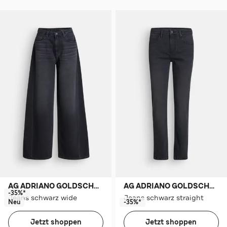
AG ADRIANO GOLDSCHMIED
AG ADRIANO GOLDSCHMIED
-35%*
Jeans schwarz wide
Jeans schwarz straight
Neu
-35%*
Jetzt shoppen
Jetzt shoppen