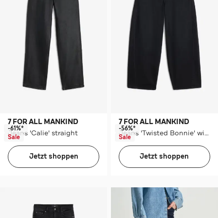
7 FOR ALL MANKIND
7 FOR ALL MANKIND
-61%*
-56%*
Jeans 'Calie' straight
Jeans 'Twisted Bonnie' wide
Sale
Sale
Jetzt shoppen
Jetzt shoppen