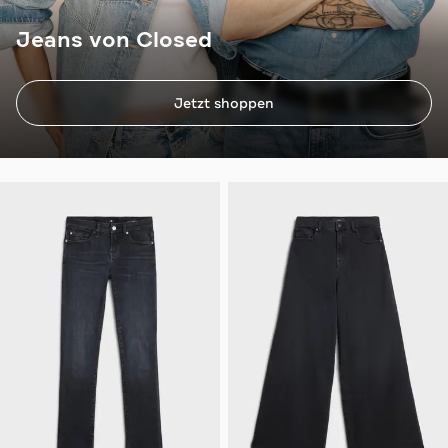
Jeans von Closed
Jetzt shoppen