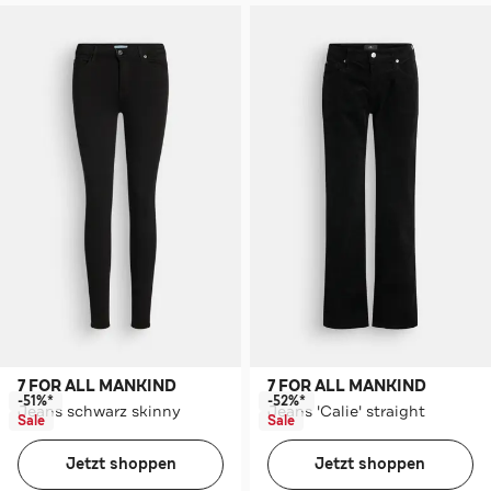
7 FOR ALL MANKIND
7 FOR ALL MANKIND
-51%*
-52%*
Jeans schwarz skinny
Jeans 'Calie' straight
Sale
Sale
Jetzt shoppen
Jetzt shoppen