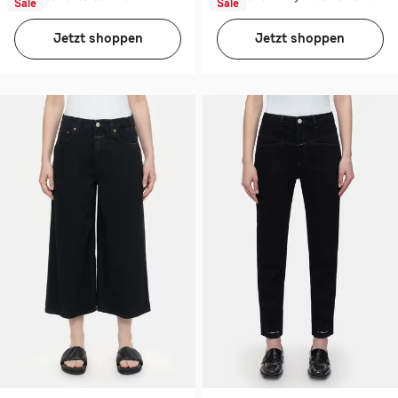
Sale
Sale
Jetzt shoppen
Jetzt shoppen