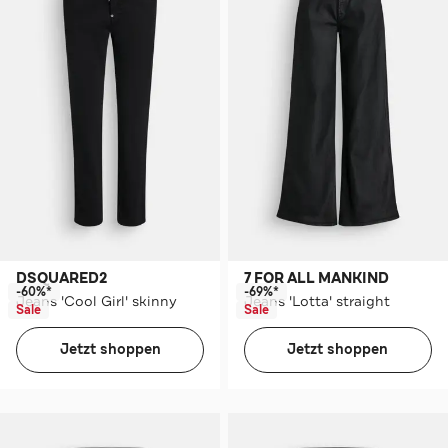
DSQUARED2
7 FOR ALL MANKIND
-60%*
-69%*
Jeans 'Cool Girl' skinny
Jeans 'Lotta' straight
Sale
Sale
Jetzt shoppen
Jetzt shoppen