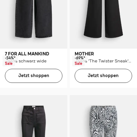
7 FOR ALL MANKIND
MOTHER
-54%*
-69%*
Jeans schwarz wide
Jeans 'The Twister Sneak' flared
Sale
Sale
Jetzt shoppen
Jetzt shoppen